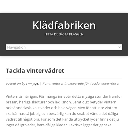
Klädfabriken
HITTA DE BÄSTA PLAGGEN
Tackla vintervädret
posted on
by
rnn.yqe.
|
Kommentarer inaktiverade
för Tackla vintervädret
Vintern är här igen. För många innebär detta mysiga stunder framför
brasan, härliga skidturer och lek i snön. Samtidigt betyder vintern
också snöslask, kallt väder och hala vägar. Men för att inte vintern
ska kännas så jobbig och besvärlig kan du snabbt vända det dåliga
vädret till något bra. För som det kända uttrycket lyder finns det ju
inget dåligt väder, bara dåliga kläder. Faktiskt ligger det ganska