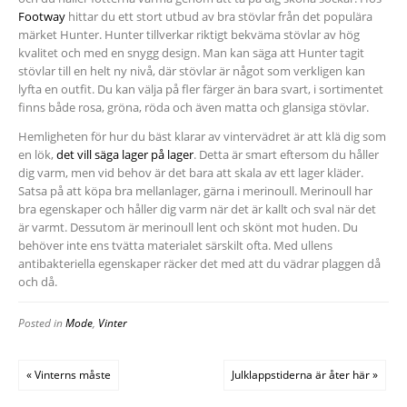
Footway
hittar du ett stort utbud av bra stövlar från det populära
märket Hunter. Hunter tillverkar riktigt bekväma stövlar av hög
kvalitet och med en snygg design. Man kan säga att Hunter tagit
stövlar till en helt ny nivå, där stövlar är något som verkligen kan
lyfta en outfit. Du kan välja på fler färger än bara svart, i sortimentet
finns både rosa, gröna, röda och även matta och glansiga stövlar.
Hemligheten för hur du bäst klarar av vintervädret är att klä dig som
en lök,
det vill säga lager på lager
. Detta är smart eftersom du håller
dig varm, men vid behov är det bara att skala av ett lager kläder.
Satsa på att köpa bra mellanlager, gärna i merinoull. Merinoull har
bra egenskaper och håller dig varm när det är kallt och sval när det
är varmt. Dessutom är merinoull lent och skönt mot huden. Du
behöver inte ens tvätta materialet särskilt ofta. Med ullens
antibakteriella egenskaper räcker det med att du vädrar plaggen då
och då.
Posted in
Mode
,
Vinter
« Vinterns måste
Julklappstiderna är åter här »