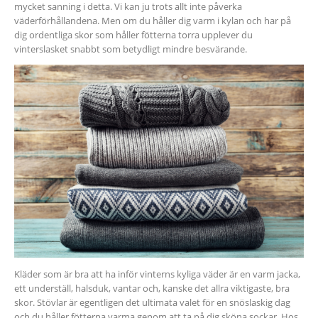
mycket sanning i detta. Vi kan ju trots allt inte påverka
väderförhållandena. Men om du håller dig varm i kylan och har på
dig ordentliga skor som håller fötterna torra upplever du
vinterslasket snabbt som betydligt mindre besvärande.
Kläder som är bra att ha inför vinterns kyliga väder är en varm jacka,
ett underställ, halsduk, vantar och, kanske det allra viktigaste, bra
skor. Stövlar är egentligen det ultimata valet för en snöslaskig dag
och du håller fötterna varma genom att ta på dig sköna sockar. Hos