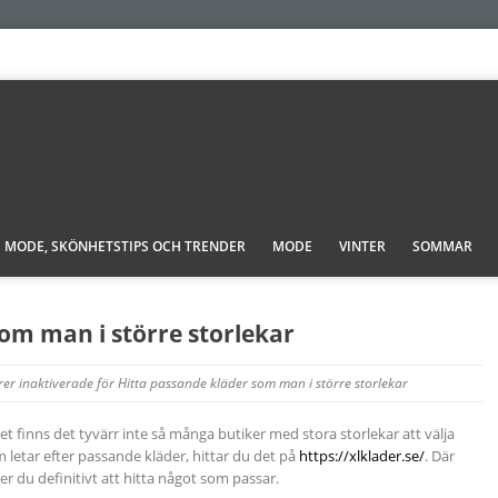
MODE, SKÖNHETSTIPS OCH TRENDER
MODE
VINTER
SOMMAR
om man i större storlekar
r inaktiverade
för Hitta passande kläder som man i större storlekar
det finns det tyvärr inte så många butiker med stora storlekar att välja
 letar efter passande kläder, hittar du det på
https://xlklader.se/
. Där
er du definitivt att hitta något som passar.