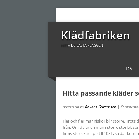
Klädfabriken
HITTA DE BÄSTA PLAGGEN
HEM
Hitta passande kläder s
posted on
by
Roxane Göransson
|
Kommentare
Fler och fler människor blir större. Trots 
från. Om du är en man i större storlek som
finns storlekar upp till 10XL, så där komm