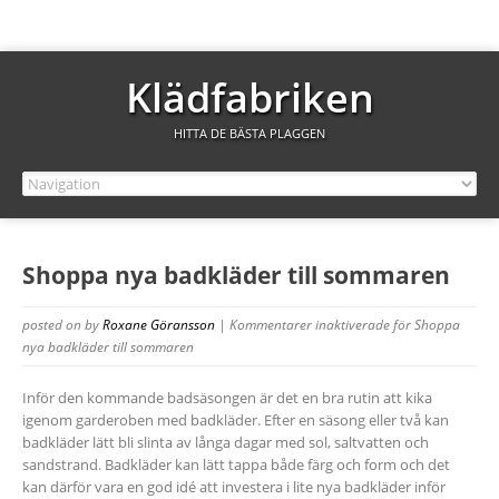
Klädfabriken
HITTA DE BÄSTA PLAGGEN
Shoppa nya badkläder till sommaren
posted on
by
Roxane Göransson
|
Kommentarer inaktiverade
för Shoppa
nya badkläder till sommaren
Inför den kommande badsäsongen är det en bra rutin att kika
igenom garderoben med badkläder. Efter en säsong eller två kan
badkläder lätt bli slinta av långa dagar med sol, saltvatten och
sandstrand. Badkläder kan lätt tappa både färg och form och det
kan därför vara en god idé att investera i lite nya badkläder inför