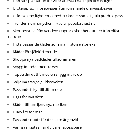
Hårtransplantation för vikar återställ hårlinjen och fyllighet
Uroterapi som förebygger återkommande urinvägsbesvär
Utforska möjligheterna med 2D-koder som digitala produktpass
Trender inom smycken – vad är populärt just nu
Skönhetstips från världen: Upptäck skönhetsrutiner från olika
kulturer
Hitta passande kläder som man i större storlekar
Kläder för självförtroende
Shoppa nya badkläder till sommaren
Snygg inunder med korsett
Toppa din outfit med en snygg make up
Sälj dina trasiga guldsmycken
Passande frisyr till ditt mode
Dags för nya skor
Kläder till familjens nya medlem
Hudvård för män
Passande mode för den som är gravid
Vanliga misstag när du väljer accessoarer