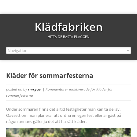
Klädfabriken
HITTA DE BÄSTA PLAGGEN
Kläder för sommarfesterna
posted on
by
rnn.yqe.
|
Kommentarer inaktiverade
för Kläder för
sommarfesterna
Under sommaren finns det alltid festligheter man kan ta del av.
Oavsett om man planerar att ordna en egen fest eller är gäst på
någon annans gäller ju det att ha rätt kläder.