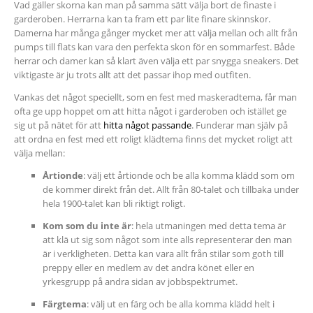
Vad gäller skorna kan man på samma sätt välja bort de finaste i
garderoben. Herrarna kan ta fram ett par lite finare skinnskor.
Damerna har många gånger mycket mer att välja mellan och allt från
pumps till flats kan vara den perfekta skon för en sommarfest. Både
herrar och damer kan så klart även välja ett par snygga sneakers. Det
viktigaste är ju trots allt att det passar ihop med outfiten.
Vankas det något speciellt, som en fest med maskeradtema, får man
ofta ge upp hoppet om att hitta något i garderoben och istället ge
sig ut på nätet för att
hitta något passande
. Funderar man själv på
att ordna en fest med ett roligt klädtema finns det mycket roligt att
välja mellan:
Årtionde
: välj ett årtionde och be alla komma klädd som om
de kommer direkt från det. Allt från 80-talet och tillbaka under
hela 1900-talet kan bli riktigt roligt.
Kom som du inte är
: hela utmaningen med detta tema är
att klä ut sig som något som inte alls representerar den man
är i verkligheten. Detta kan vara allt från stilar som goth till
preppy eller en medlem av det andra könet eller en
yrkesgrupp på andra sidan av jobbspektrumet.
Färgtema
: välj ut en färg och be alla komma klädd helt i